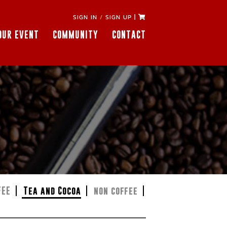
SIGN IN
/
SIGN UP
|
OUR EVENT
COMMUNITY
CONTACT
FEE
Tea and Cocoa
non coffee