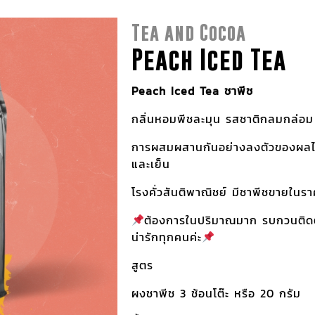
Tea and Cocoa
Peach Iced Tea
Peach Iced Tea ชาพีช
กลิ่นหอมพีชละมุน รสชาติกลมกล่อม
การผสมผสานกันอย่างลงตัวของผลไม้ 
และเย็น
โรงคั่วสันติพาณิชย์ มีชาพีชขายในรา
ต้องการในปริมาณมาก รบกวนติดต่
น่ารักทุกคนค่ะ
สูตร
ผงชาพีช 3 ช้อนโต๊ะ หรือ 20 กรัม