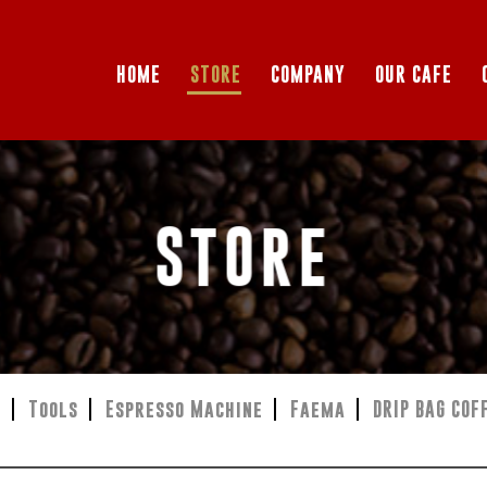
HOME
STORE
COMPANY
OUR CAFE
STORE
r
Tools
Espresso Machine
Faema
DRIP BAG COF