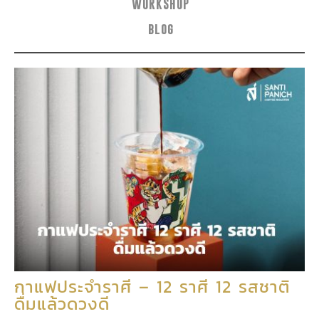
WORKSHOP
blog
กาแฟประจำราศี – 12 ราศี 12 รสชาติ
ดื่มแล้วดวงดี