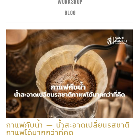
WORKSHOP
blog
กาแฟกับน้ำ — น้ำสะอาดเปลี่ยนรสชาติ
กาแฟได้มากกว่าที่คิด