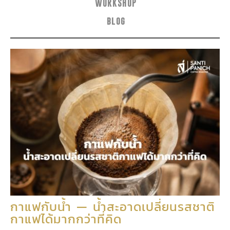
WORKSHOP
blog
กาแฟกับน้ำ — น้ำสะอาดเปลี่ยนรสชาติ
กาแฟได้มากกว่าที่คิด