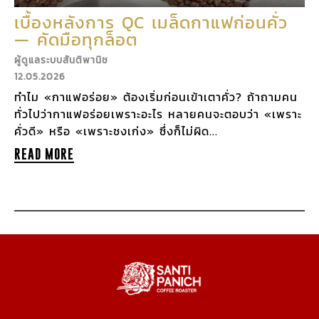
เบื้องหลังการ QC เมล็ดกาแฟก่อนคั่ว
— คัดมือทุกล็อต
ผู้ดูแลระบบสันติพานิช
12.05.2026
ทำไม «กาแฟอร่อย» ต้องเริ่มก่อนเข้าเตาคั่ว? ถ้าถามคน
ทั่วไปว่ากาแฟอร่อยเพราะอะไร หลายคนจะตอบว่า «เพราะ
คั่วดี» หรือ «เพราะชงเก่ง» ซึ่งก็ไม่ผิด...
READ MORE