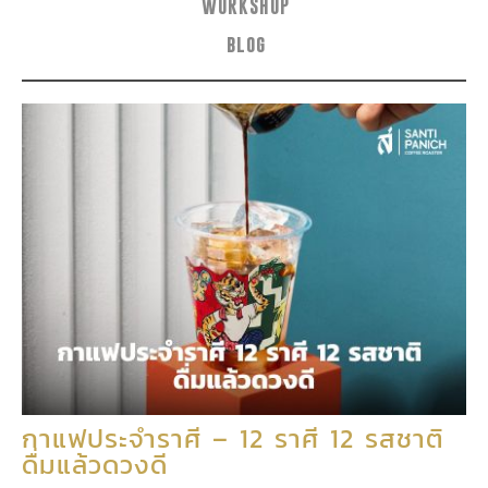
WORKSHOP
blog
กาแฟประจำราศี – 12 ราศี 12 รสชาติ
ดื่มแล้วดวงดี