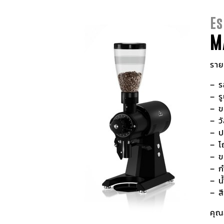
Es
M
ราย
– ร
– ร
– ข
– ว
– ป
– โ
– ข
– ก
– น
– ส
คุณ