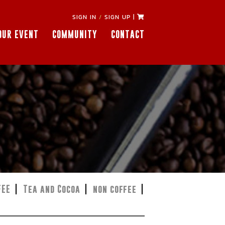
SIGN IN
/
SIGN UP
|
OUR EVENT
COMMUNITY
CONTACT
FEE
Tea and Cocoa
non coffee