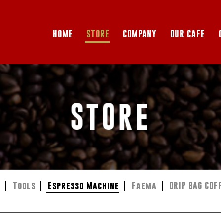
HOME
STORE
COMPANY
OUR CAFE
STORE
r
Tools
Espresso Machine
Faema
DRIP BAG COF