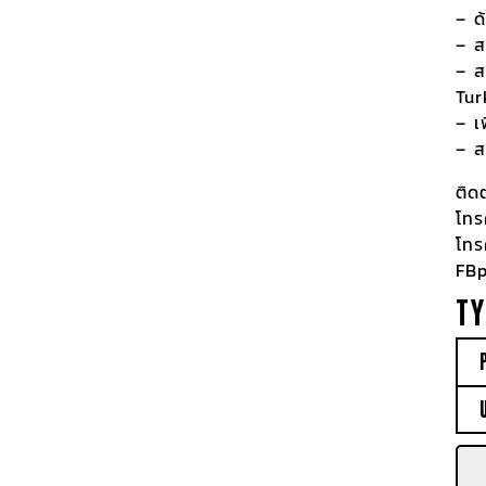
– ด
– ส
– ส
Tur
– เ
– ส
ติด
โทร
โทร
FBp
TY